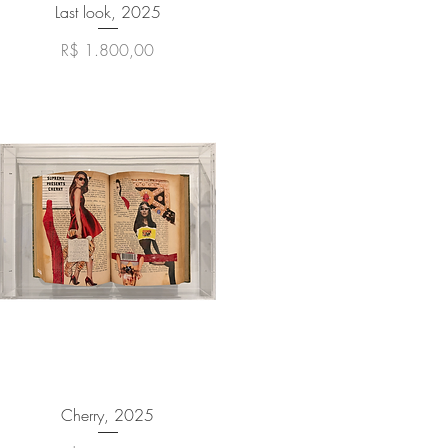
Visualização rápida
Last look, 2025
Preço
R$ 1.800,00
Visualização rápida
Cherry, 2025