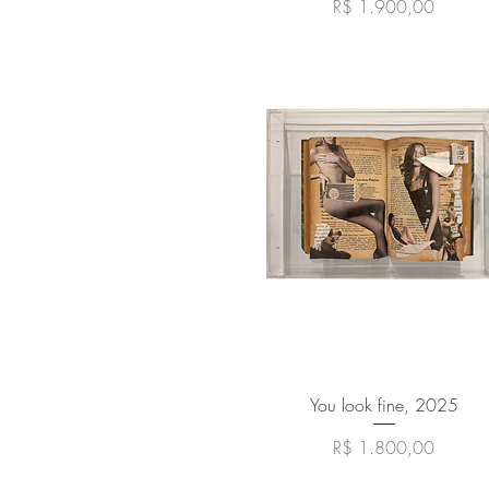
Preço
R$ 1.900,00
Visualização rápida
You look fine, 2025
Preço
R$ 1.800,00