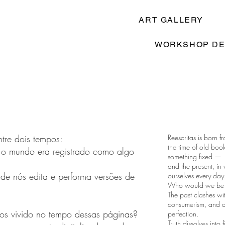
ART GALLERY
WORKSHOP DE
ntre dois tempos:
Reescritas is born f
the time of old bo
 o mundo era registrado como algo
something fixed —
and the present, in
de nós edita e performa versões de
ourselves every day
Who would we be if
The past clashes wit
consumerism, and an
os vivido no tempo dessas páginas?
perfection.
Truth dissolves into