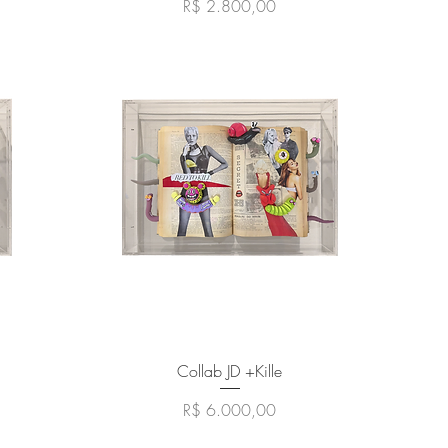
Preço
R$ 2.800,00
Visualização rápida
Collab JD +Kille
Preço
R$ 6.000,00