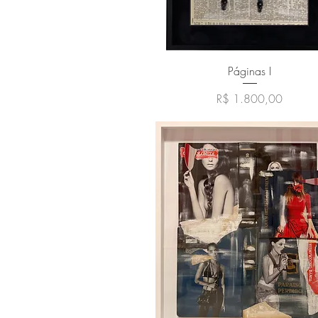
Visualização rápida
Páginas I
Preço
R$ 1.800,00