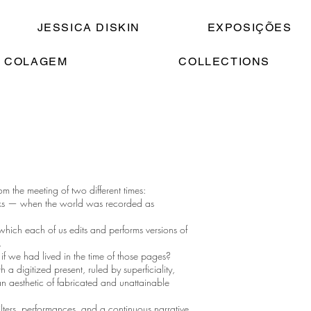
JESSICA DISKIN
EXPOSIÇÕES
 COLAGEM
COLLECTIONS
rom the meeting of two different times:
oks — when the world was recorded as
 which each of us edits and performs versions of
.
 we had lived in the time of those pages?
h a digitized present, ruled by superficiality,
 aesthetic of fabricated and unattainable
 filters, performances, and a continuous narrative