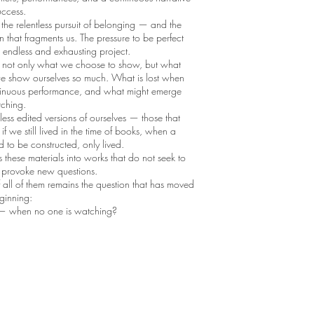
uccess.
 the relentless pursuit of belonging — and the
 that fragments us. The pressure to be perfect
an endless and exhausting project.
s not only what we choose to show, but what
e show ourselves so much. What is lost when
tinuous performance, and what might emerge
ching.
less edited versions of ourselves — those that
if we still lived in the time of books, when a
d to be constructed, only lived.
s these materials into works that do not seek to
to provoke new questions.
f all of them remains the question that has moved
ginning:
 when no one is watching?