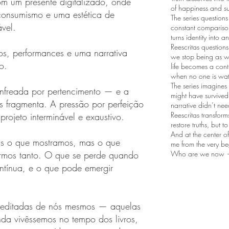
om um presente digitalizado, onde
of happiness and s
 consumismo e uma estética de
The series questions
ável.
constant comparison
turns identity into 
Reescritas question
tros, performances e uma narrativa
we stop being as w
o.
life becomes a con
when no one is wat
The series imagines 
enfreada por pertencimento — e a
might have survived 
 fragmenta. A pressão por perfeição
narrative didn’t nee
Reescritas transform
rojeto interminável e exaustivo.
restore truths, but 
And at the center o
as o que mostramos, mas o que
me from the very be
rmos tanto. O que se perde quando
Who are we now —
ntínua, e o que pode emergir
s editadas de nós mesmos — aquelas
nda vivêssemos no tempo dos livros,