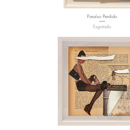
Visualização rápida
Paraíso Perdido
Esgotado