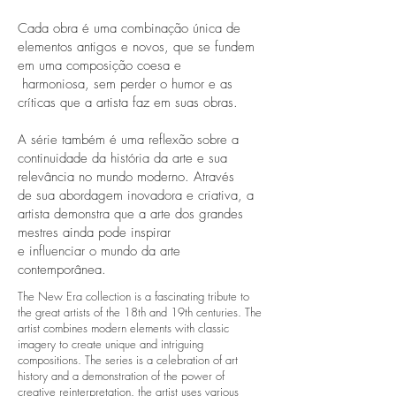
Cada obra é uma combinação única de
elementos antigos e novos, que se fundem
em uma composição coesa e
harmoniosa, sem perder o humor e as
críticas que a artista faz em suas obras.
A série também é uma reflexão sobre a
continuidade da história da arte e sua
relevância no mundo moderno. Através
de sua abordagem inovadora e criativa, a
artista demonstra que a arte dos grandes
mestres ainda pode inspirar
e influenciar o mundo da arte
contemporânea.
The New Era collection is a fascinating tribute to
the great artists of the 18th and 19th centuries. The
artist combines modern elements with classic
imagery to create unique and intriguing
compositions. The series is a celebration of art
history and a demonstration of the power of
creative reinterpretation. the artist uses various