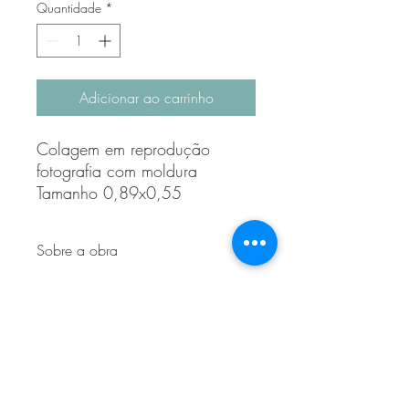
Quantidade
*
Adicionar ao carrinho
Colagem em reprodução
fotografia com moldura
Tamanho 0,89x0,55
Sobre a obra
Uma releitura contemporânea das obras
de Degas, que por trás das belezas das
bailarinas na Opera de Paris, retratava
seu lado obscuro, relacionado às
condições das mulheres na sociedade
do século XIX. Eram mulheres e crianças
que lutavam para sobreviver em uma