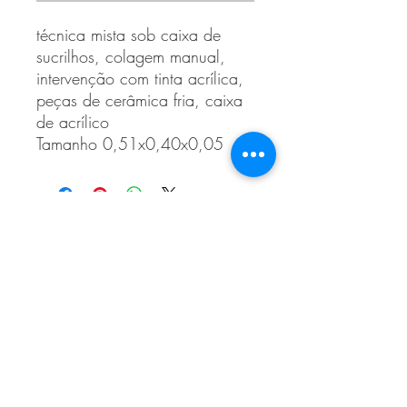
técnica mista sob caixa de
sucrilhos, colagem manual,
intervenção com tinta acrílica,
peças de cerâmica fria, caixa
de acrílico
Tamanho 0,51x0,40x0,05
Login
STORE
ATELIÊ JD
CONTACT
POLITICA DA LOJA TERMOS E
CONDIÇÕES POLÍTICA DE