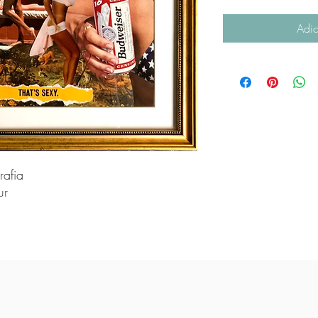
Adic
rafia
ur